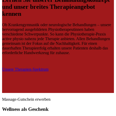
und unser breites Therapieangebot
kennen
Ob Krankengymnastik oder neurologische Behandlungen – unsere
hervorragend ausgebildeten Physiotherapeutinnen haben
verschiedene Schwerpunkte. So kann die Physiotherapie-Praxis
active physio nahezu jede Therapie anbieten. Allen Behandlungen
gemeinsam ist der Fokus auf die Nachhaltigkeit. Für einen
dauerhaften Therapieerfolg erhalten unsere Patienten deshalb das
erforderliche Handwerkzeug für zuhause.
Unsere Therapien-Spektrum
Massage-Gutschein erwerben
Wellness als Geschenk